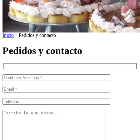
Inicio
»
Pedidos y contacto
Pedidos y contacto
Por
favor,
deja
este
campo
vacío.