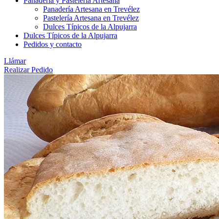
Panadería y Pastelería Artesana
Panadería Artesana en Trevélez
Pastelería Artesana en Trevélez
Dulces Típicos de la Alpujarra
Dulces Típicos de la Alpujarra
Pedidos y contacto
Llámar
Realizar Pedido