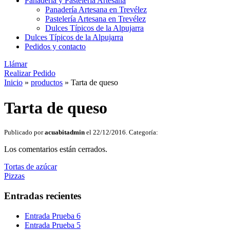
Panadería y Pastelería Artesana
Panadería Artesana en Trevélez
Pastelería Artesana en Trevélez
Dulces Típicos de la Alpujarra
Dulces Típicos de la Alpujarra
Pedidos y contacto
Llámar
Realizar Pedido
Inicio
»
productos
»
Tarta de queso
Tarta de queso
Publicado por
acuabitadmin
el 22/12/2016. Categoría:
Los comentarios están cerrados.
Navegación
Tortas de azúcar
Pizzas
de
entradas
Entradas recientes
Entrada Prueba 6
Entrada Prueba 5