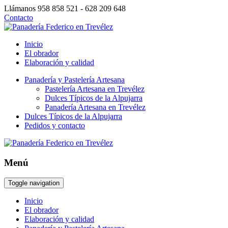
Llámanos
958 858 521 - 628 209 648
Contacto
Inicio
El obrador
Elaboración y calidad
Panadería y Pastelería Artesana
Pastelería Artesana en Trevélez
Dulces Típicos de la Alpujarra
Panadería Artesana en Trevélez
Dulces Típicos de la Alpujarra
Pedidos y contacto
Menú
Toggle navigation
Inicio
El obrador
Elaboración y calidad